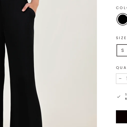
CO
SIZ
S
QUA
−
1
R