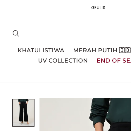
Skip
GEULIS
to
content
SEARCH
KHATULISTIWA
MERAH PUTIH 🇮🇩
UV COLLECTION
END OF SE