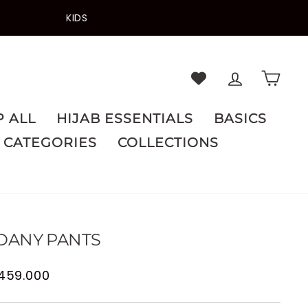
KIDS
LOG IN
CA
 ALL
HIJAB ESSENTIALS
BASICS
CATEGORIES
COLLECTIONS
DANY PANTS
lar
 459.000
e