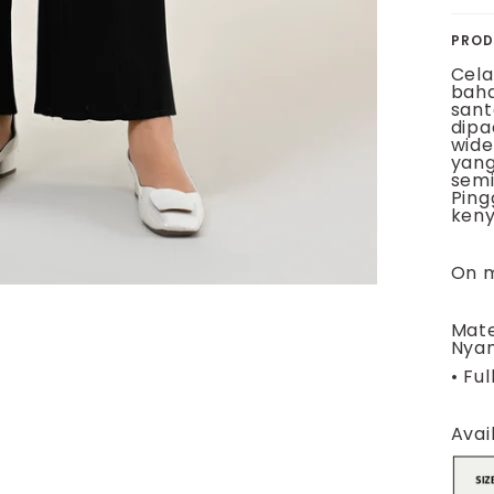
PROD
Cela
baha
sant
dipa
wide
yang
semi
Ping
keny
On m
Mate
Nya
•
Ful
Avai