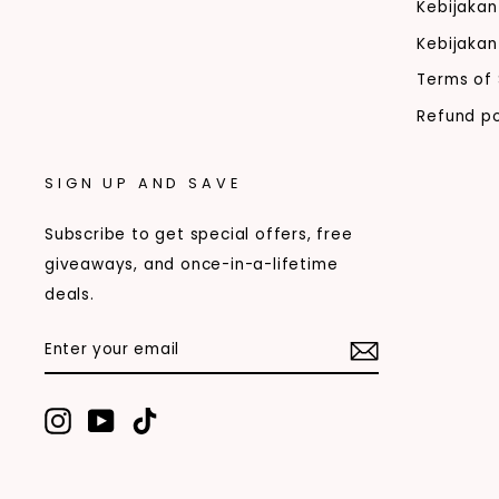
Kebijakan
Kebijakan
Terms of 
Refund po
SIGN UP AND SAVE
Subscribe to get special offers, free
giveaways, and once-in-a-lifetime
deals.
ENTER
SUBSCRIBE
YOUR
EMAIL
Instagram
YouTube
TikTok