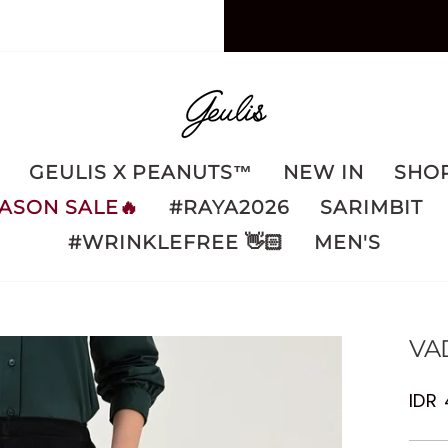
GEULIS X PEANUTS™️
NEW IN
SHOP
ASON SALE🔥
#RAYA2026
SARIMBIT
#WRINKLEFREE 👋🏻
MEN'S
VA
Regu
IDR
pric