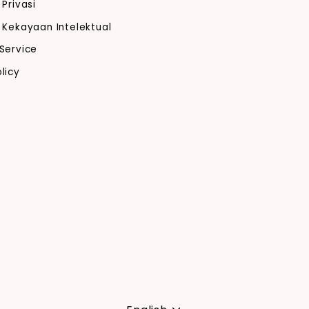
 Privasi
 Kekayaan Intelektual
Service
licy
Language