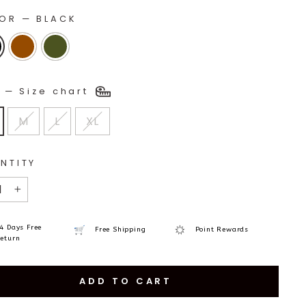
LOR
—
BLACK
E
—
Size chart
M
L
XL
NTITY
+
4 Days Free
Free Shipping
Point Rewards
eturn
ADD TO CART