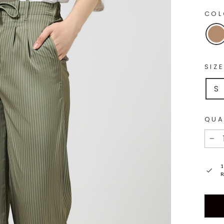
CO
SIZ
S
QUA
−
1
R