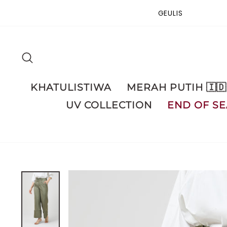
Skip
GEULIS
to
content
SEARCH
KHATULISTIWA
MERAH PUTIH 🇮🇩
UV COLLECTION
END OF SE