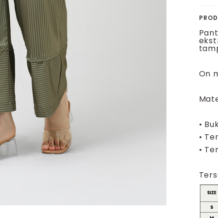
PROD
Pant
ekst
tamp
On m
Mate
•
Buk
•
Ter
•
Ter
Ters