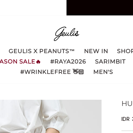
GEULIS X PEANUTS™️
NEW IN
SHOP
ASON SALE🔥
#RAYA2026
SARIMBIT
#WRINKLEFREE 👋🏻
MEN'S
HU
Regu
IDR
pric