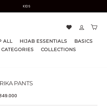
KIDS
LOG IN
CA
 ALL
HIJAB ESSENTIALS
BASICS
CATEGORIES
COLLECTIONS
RIKA PANTS
lar
 349.000
e