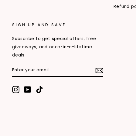
Refund po
SIGN UP AND SAVE
Subscribe to get special offers, free
giveaways, and once-in-a-lifetime
deals.
ENTER
SUBSCRIBE
YOUR
EMAIL
Instagram
YouTube
TikTok