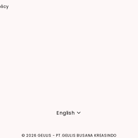
licy
Language
English
© 2026 GEULIS - PT.GEULIS BUSANA KREASINDO