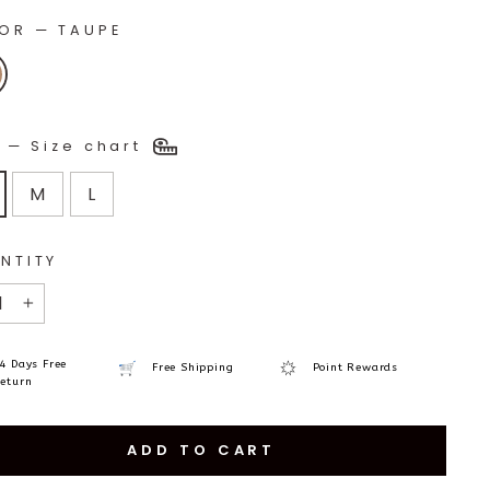
LOR
—
TAUPE
E
—
Size chart
M
L
NTITY
+
4 Days Free
Free Shipping
Point Rewards
eturn
ADD TO CART