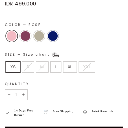
Regular
IDR 499.000
price
COLOR
—
ROSE
SIZE
—
Size chart
XS
S
M
L
XL
XXL
QUANTITY
−
+
14 Days Free
Free Shipping
Point Rewards
Return