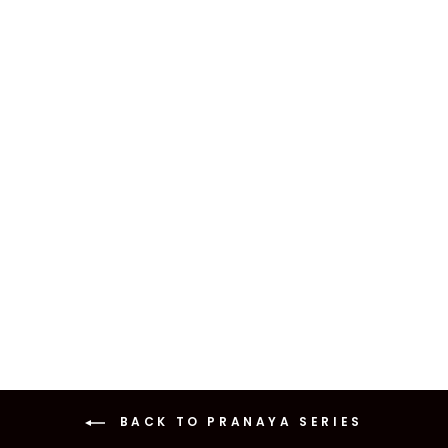
ESMIRA TUNIC
IDR 499.000
Extra 8% OFF
BACK TO PRANAYA SERIES